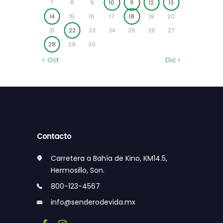
7
8
9
10
11
12
13
14
15
16
17
18
19
20
21
22
23
24
25
26
27
28
29
30
« Oct
Dic »
Contacto
Carretera a Bahía de Kino, KM14.5,
Hermosillo, Son.
800-123-4567
info@senderodevida.mx