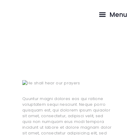
INICIO
Menu
PASTORES
CAMINA CON
He shall hear our prayers
NOSOTROS
TESTIMONIOS
...
HOME
TODAS LAS ENTRADAS
HE SHALL HEAR OUR PRAYERS
Quuntur magni dolores eos qui ratione
voluptatem sequi nesciunt. Neque porro
quisquam est, qui dolorem ipsum quiaolor
sit amet, consectetur, adipisci velit, sed
quia non numquam eius modi tempora
incidunt ut labore et dolore magnam dolor
sit amet, consectetur adipisicing elit, sed