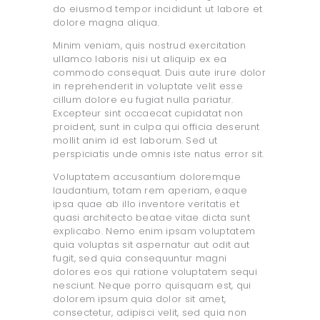
do eiusmod tempor incididunt ut labore et
dolore magna aliqua.
Minim veniam, quis nostrud exercitation
ullamco laboris nisi ut aliquip ex ea
commodo consequat. Duis aute irure dolor
in reprehenderit in voluptate velit esse
cillum dolore eu fugiat nulla pariatur.
Excepteur sint occaecat cupidatat non
proident, sunt in culpa qui officia deserunt
mollit anim id est laborum. Sed ut
perspiciatis unde omnis iste natus error sit.
Voluptatem accusantium doloremque
laudantium, totam rem aperiam, eaque
ipsa quae ab illo inventore veritatis et
quasi architecto beatae vitae dicta sunt
explicabo. Nemo enim ipsam voluptatem
quia voluptas sit aspernatur aut odit aut
fugit, sed quia consequuntur magni
dolores eos qui ratione voluptatem sequi
nesciunt. Neque porro quisquam est, qui
dolorem ipsum quia dolor sit amet,
consectetur, adipisci velit, sed quia non