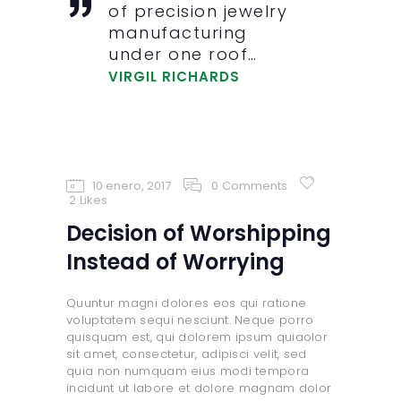
of precision jewelry
manufacturing
under one roof…
VIRGIL RICHARDS
10 enero, 2017
0
Comments
2
Likes
Decision of Worshipping
Instead of Worrying
Quuntur magni dolores eos qui ratione
voluptatem sequi nesciunt. Neque porro
quisquam est, qui dolorem ipsum quiaolor
sit amet, consectetur, adipisci velit, sed
quia non numquam eius modi tempora
incidunt ut labore et dolore magnam dolor