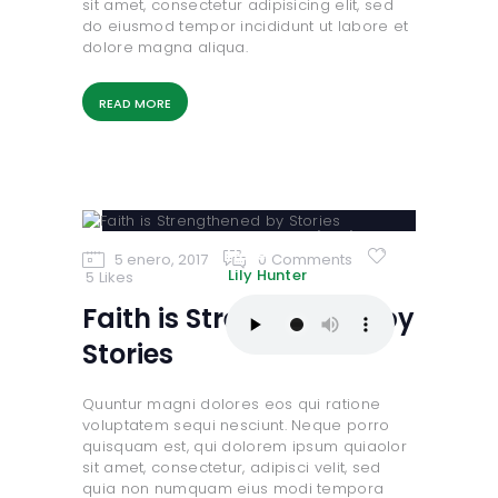
sit amet, consectetur adipisicing elit, sed
do eiusmod tempor incididunt ut labore et
dolore magna aliqua.
READ MORE
Insert Audio Title
Here
5 enero, 2017
0
Comments
Lily Hunter
5
Likes
Faith is Strengthened by
Stories
Quuntur magni dolores eos qui ratione
voluptatem sequi nesciunt. Neque porro
quisquam est, qui dolorem ipsum quiaolor
sit amet, consectetur, adipisci velit, sed
quia non numquam eius modi tempora