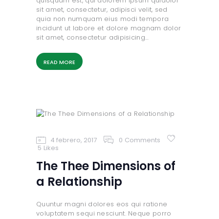
quisquam est, qui dolorem ipsum quiaolor
sit amet, consectetur, adipisci velit, sed
quia non numquam eius modi tempora
incidunt ut labore et dolore magnam dolor
sit amet, consectetur adipisicing…
READ MORE
4 febrero, 2017
0
Comments
5
Likes
The Thee Dimensions of
a Relationship
Quuntur magni dolores eos qui ratione
voluptatem sequi nesciunt. Neque porro