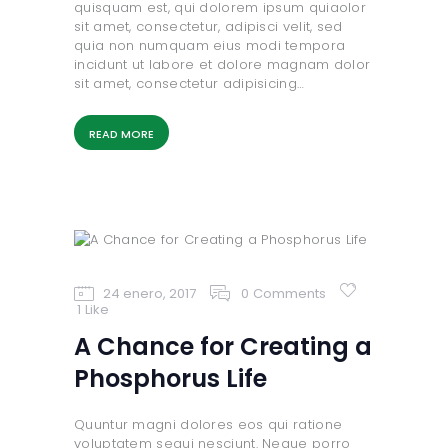
quisquam est, qui dolorem ipsum quiaolor
sit amet, consectetur, adipisci velit, sed
quia non numquam eius modi tempora
incidunt ut labore et dolore magnam dolor
sit amet, consectetur adipisicing…
READ MORE
24 enero, 2017
0
Comments
1
Like
A Chance for Creating a
Phosphorus Life
Quuntur magni dolores eos qui ratione
voluptatem sequi nesciunt. Neque porro