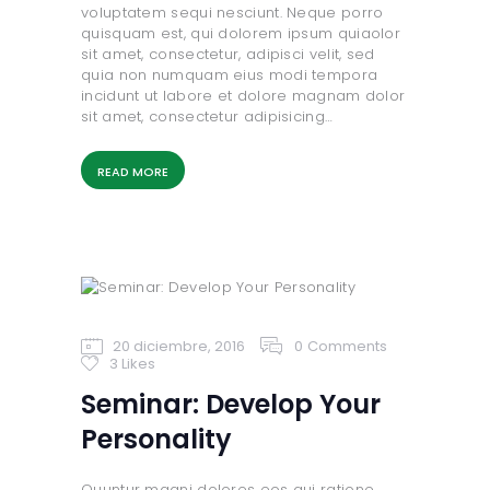
voluptatem sequi nesciunt. Neque porro
quisquam est, qui dolorem ipsum quiaolor
sit amet, consectetur, adipisci velit, sed
quia non numquam eius modi tempora
incidunt ut labore et dolore magnam dolor
sit amet, consectetur adipisicing…
READ MORE
20 diciembre, 2016
0
Comments
3
Likes
Seminar: Develop Your
Personality
Quuntur magni dolores eos qui ratione