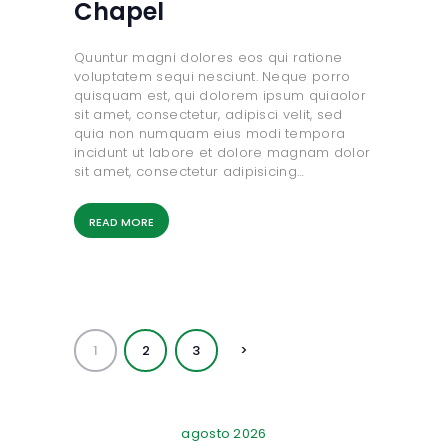
Chapel
Quuntur magni dolores eos qui ratione
voluptatem sequi nesciunt. Neque porro
quisquam est, qui dolorem ipsum quiaolor
sit amet, consectetur, adipisci velit, sed
quia non numquam eius modi tempora
incidunt ut labore et dolore magnam dolor
sit amet, consectetur adipisicing…
READ MORE
Paginación
PAGE
1
PAGE
2
PAGE
3
>
de
entradas
agosto 2026