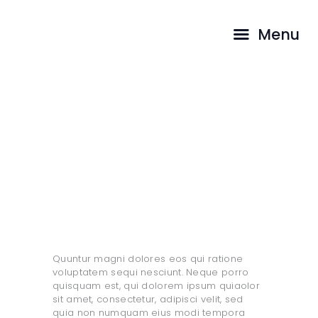
INICIO
Menu
PASTORES
CAMINA CON
Decision of Worshipping Ins
NOSOTROS
tead of Worrying
TESTIMONIOS
...
HOME
TODAS LAS ENTRADAS
DECISION OF WORSHIPPING INSTEAD OF WORRYING
Quuntur magni dolores eos qui ratione
voluptatem sequi nesciunt. Neque porro
quisquam est, qui dolorem ipsum quiaolor
sit amet, consectetur, adipisci velit, sed
quia non numquam eius modi tempora