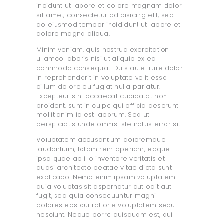
incidunt ut labore et dolore magnam dolor
sit amet, consectetur adipisicing elit, sed
do eiusmod tempor incididunt ut labore et
dolore magna aliqua.
Minim veniam, quis nostrud exercitation
ullamco laboris nisi ut aliquip ex ea
commodo consequat. Duis aute irure dolor
in reprehenderit in voluptate velit esse
cillum dolore eu fugiat nulla pariatur.
Excepteur sint occaecat cupidatat non
proident, sunt in culpa qui officia deserunt
mollit anim id est laborum. Sed ut
perspiciatis unde omnis iste natus error sit.
Voluptatem accusantium doloremque
laudantium, totam rem aperiam, eaque
ipsa quae ab illo inventore veritatis et
quasi architecto beatae vitae dicta sunt
explicabo. Nemo enim ipsam voluptatem
quia voluptas sit aspernatur aut odit aut
fugit, sed quia consequuntur magni
dolores eos qui ratione voluptatem sequi
nesciunt. Neque porro quisquam est, qui