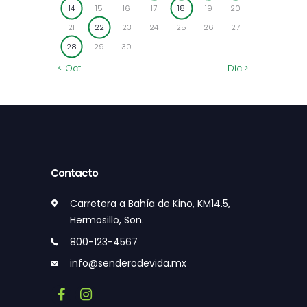
14
15
16
17
18
19
20
21
22
23
24
25
26
27
28
29
30
« Oct
Dic »
Contacto
Carretera a Bahía de Kino, KM14.5,
Hermosillo, Son.
800-123-4567
info@senderodevida.mx