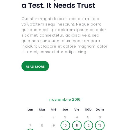
a Test. It Needs Trust
Quuntur magni dolores eos qui ratione
voluptatem sequi nesciunt. Neque porro
quisquam est, qui dolorem ipsum quiaolor
sit amet, consectetur, adipisci velit, sed
quia non numquam eius modi tempora
incidunt ut labore et dolore magnam dolor
sit amet, consectetur adipisicing…
READ MORE
noviembre 2016
Lun
Mar
Mié
Jue
Vie
Sáb
Dom
1
2
3
4
5
6
7
8
9
10
11
12
13