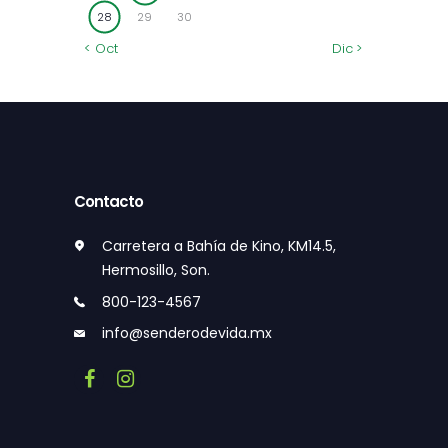
28
29
30
« Oct
Dic »
Contacto
Carretera a Bahía de Kino, KM14.5,
Hermosillo, Son.
800-123-4567
info@senderodevida.mx