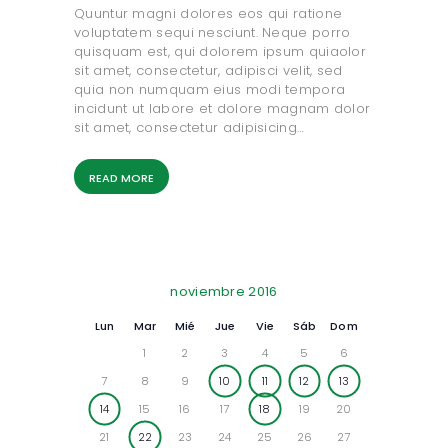
Quuntur magni dolores eos qui ratione
voluptatem sequi nesciunt. Neque porro
quisquam est, qui dolorem ipsum quiaolor
sit amet, consectetur, adipisci velit, sed
quia non numquam eius modi tempora
incidunt ut labore et dolore magnam dolor
sit amet, consectetur adipisicing…
READ MORE
noviembre 2016
Lun
Mar
Mié
Jue
Vie
Sáb
Dom
1
2
3
4
5
6
7
8
9
10
11
12
13
14
15
16
17
18
19
20
21
22
23
24
25
26
27