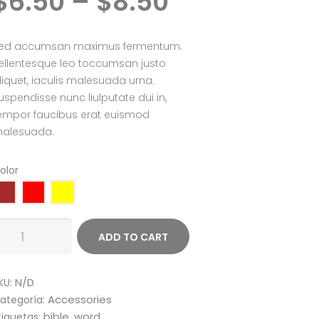
$
6
50
–
$
8
50
range:
$6
5
0
ed accumsan maximus fermentum.
through
ellentesque leo toccumsan justo
$8
5
liquet, iaculis malesuada urna.
0
uspendisse nunc liulputate dui in,
empor faucibus erat euismod
alesuada.
olor
ater
ADD TO CART
ottle
antidad
N/D
KU:
Accessories
ategoría:
bible
word
tiquetas:
,