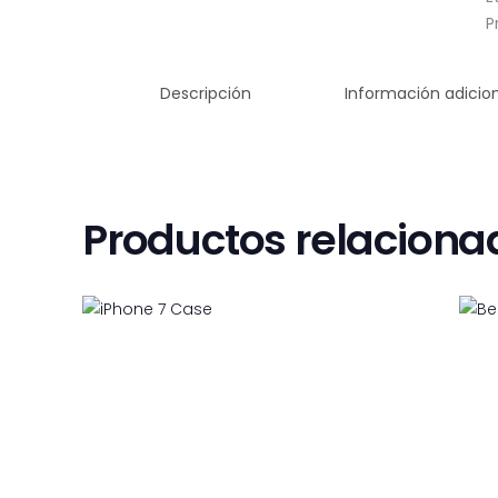
P
Descripción
Información adicio
Productos relaciona
iPhone 7 Case
$
10
99
$
15
99
9
9