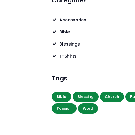
Categories
Accessories
Bible
Blessings
T-Shirts
Tags
Bible
Blessing
Church
Fa
Passion
Word