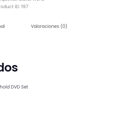
197
roduct ID:
nal
Valoraciones (0)
dos
Behold DVD Set
$
35
99
$
39
50
9
9