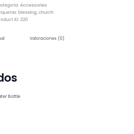
Accessories
ategoría:
blessing
church
tiquetas:
,
220
roduct ID:
nal
Valoraciones (0)
dos
Water Bottle
$
6
50
$
8
50