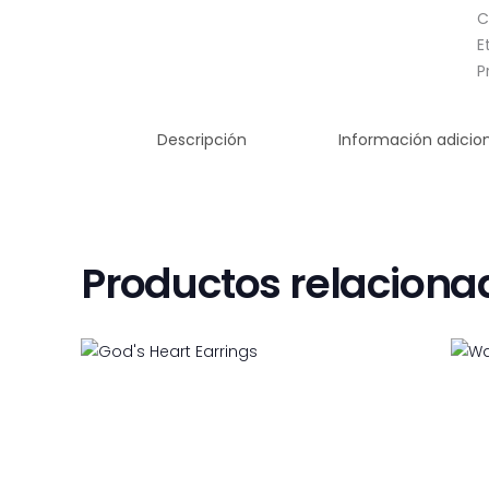
C
E
P
Descripción
Información adicio
Productos relaciona
God’s Heart Earrings
$
26
50
$
28
50