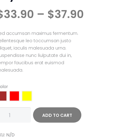
Price
$
33
90
–
$
37
90
range:
$33
9
0
ed accumsan maximus fermentum.
through
ellentesque leo toccumsan justo
$37
9
liquet, iaculis malesuada urna.
0
uspendisse nunc liulputate dui in,
empor faucibus erat euismod
alesuada.
olor
od's
ADD TO CART
eart
rystal
antidad
N/D
KU: