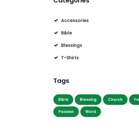
Categories
Accessories
Bible
Blessings
T-Shirts
Tags
Bible
Blessing
Church
Fa
Passion
Word