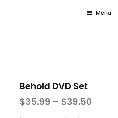
INICIO
Menu
PASTORES
CAMINA CON
Behold DVD Set
NOSOTROS
TESTIMONIOS
...
HOME
SHOP
BEHOLD DVD SET
Behold DVD Set
$
35
99
–
$
39
50
Price
range