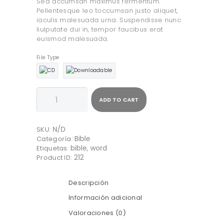
Sed accumsan maximus fermentum.
$35
9
Pellentesque leo toccumsan justo aliquet,
iaculis malesuada urna. Suspendisse nunc
9
liulputate dui in, tempor faucibus erat
euismod malesuada.
throu
File Type
$39
5
0
Behold
ADD TO CART
DVD
Set
cantidad
N/D
SKU:
Bible
Categoría:
bible
word
Etiquetas:
,
212
Product ID:
Descripción
Información adicional
Valoraciones (0)