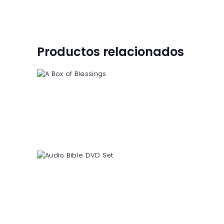
Productos relacionados
A Box of Blessings
$
5
50
$
6
50
5
0
5
0
Audio Bible DVD Set
$
40
99
$
45
99
9
9