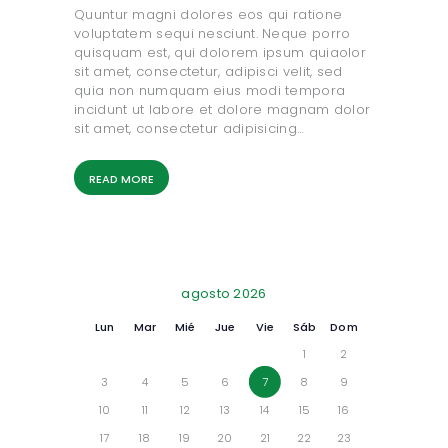
Quuntur magni dolores eos qui ratione
voluptatem sequi nesciunt. Neque porro
quisquam est, qui dolorem ipsum quiaolor
sit amet, consectetur, adipisci velit, sed
quia non numquam eius modi tempora
incidunt ut labore et dolore magnam dolor
sit amet, consectetur adipisicing…
READ MORE
agosto 2026
Lun
Mar
Mié
Jue
Vie
Sáb
Dom
1
2
3
4
5
6
7
8
9
10
11
12
13
14
15
16
17
18
19
20
21
22
23