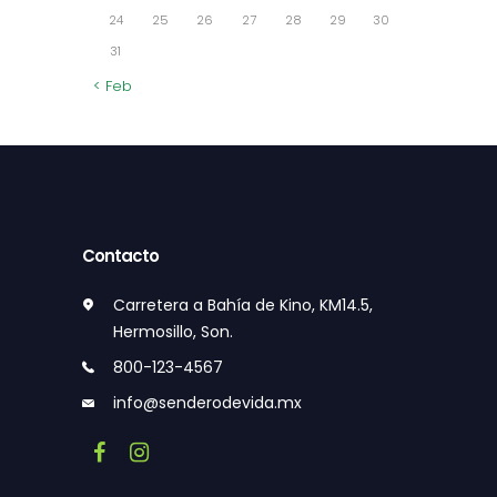
24
25
26
27
28
29
30
31
« Feb
Contacto
Carretera a Bahía de Kino, KM14.5,
Hermosillo, Son.
800-123-4567
info@senderodevida.mx