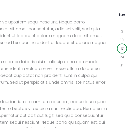
Lun
e voluptatem sequi nesciunt. Neque porro
or sit amet, consectetur, adipisci velit, sed quia
3
unt ut labore et dolore magnam dolor sit amet,
10
eiusmod tempor incididunt ut labore et dolore magna
17
24
on ullamco laboris nisi ut aliquip ex ea commodo
31
rehenderit in voluptate velit esse cillum dolore eu
ccaecat cupidatat non proident, sunt in culpa qui
orum. Sed ut perspiciatis unde omnis iste natus error
laudantium, totam rem aperiam, eaque ipsa quae
chitecto beatae vitae dicta sunt explicabo. Nemo enim
pernatur aut odit aut fugit, sed quia consequuntur
atem sequi nesciunt. Neque porro quisquam est, qui