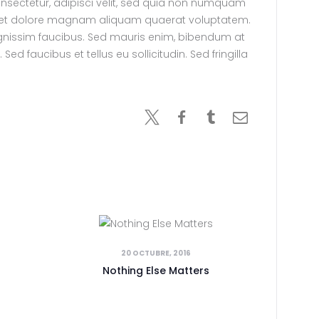
nsectetur, adipisci velit, sed quia non numquam
e et dolore magnam aliquam quaerat voluptatem.
gnissim faucibus. Sed mauris enim, bibendum at
ed faucibus et tellus eu sollicitudin. Sed fringilla
20 OCTUBRE, 2016
Nothing Else Matters