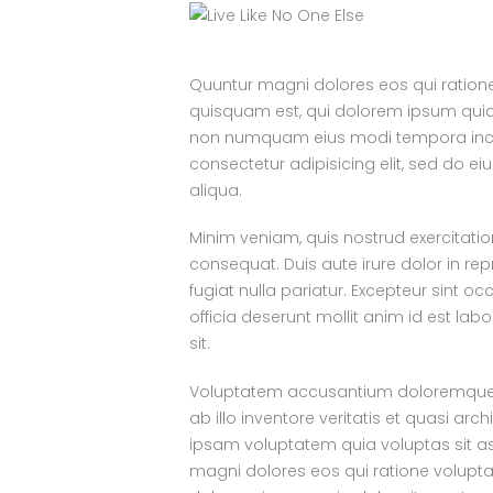
Quuntur magni dolores eos qui ration
quisquam est, qui dolorem ipsum quiaol
non numquam eius modi tempora incid
consectetur adipisicing elit, sed do 
aliqua.
Minim veniam, quis nostrud exercitati
consequat. Duis aute irure dolor in rep
fugiat nulla pariatur. Excepteur sint o
officia deserunt mollit anim id est lab
sit.
Voluptatem accusantium doloremque 
ab illo inventore veritatis et quasi ar
ipsam voluptatem quia voluptas sit as
magni dolores eos qui ratione volupt