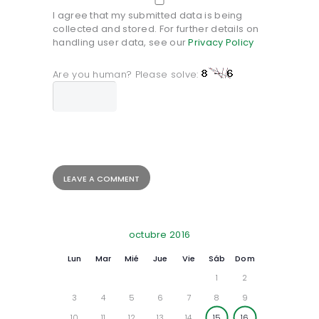
I agree that my submitted data is being
collected and stored. For further details on
handling user data, see our
Privacy Policy
Are you human? Please solve:
octubre 2016
Lun
Mar
Mié
Jue
Vie
Sáb
Dom
1
2
3
4
5
6
7
8
9
10
11
12
13
14
15
16