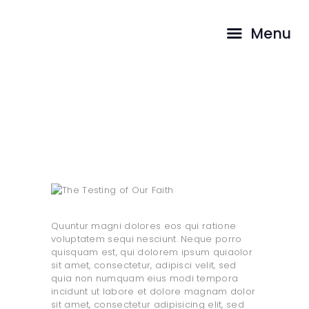
INICIO
Menu
PASTORES
CAMINA CON
The Testing of Our Faith
NOSOTROS
TESTIMONIOS
...
HOME
TODAS LAS ENTRADAS
THE TESTING OF OUR FAITH
Quuntur magni dolores eos qui ratione
voluptatem sequi nesciunt. Neque porro
quisquam est, qui dolorem ipsum quiaolor
sit amet, consectetur, adipisci velit, sed
quia non numquam eius modi tempora
incidunt ut labore et dolore magnam dolor
sit amet, consectetur adipisicing elit, sed