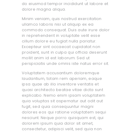
do eiusmod tempor incididunt ut labore et
dolore magna aliqua.
Minim veniam, quis nostrud exercitation
ullamco laboris nisi ut aliquip ex ea
commodo consequat. Duis aute irure dolor
in reprehenderit in voluptate velit esse
cillum dolore eu fugiat nulla pariatur.
Excepteur sint occaecat cupidatat non
proident, sunt in culpa qui officia deserunt
mollit anim id est laborum. Sed ut
perspiciatis unde omnis iste natus error sit.
Voluptatem accusantium doloremque
laudantium, totam rem aperiam, eaque
ipsa quae ab illo inventore veritatis et
quasi architecto beatae vitae dicta sunt
explicabo. Nemo enim ipsam voluptatem
quia voluptas sit aspernatur aut odit aut
fugit, sed quia consequuntur magni
dolores eos qui ratione voluptatem sequi
nesciunt. Neque porro quisquam est, qui
dolorem ipsum quia dolor sit amet,
consectetur, adipisci velit, sed quia non