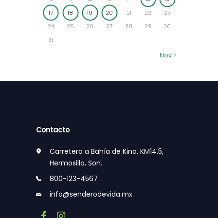
17
18
19
20
21
22
23
24
25
26
27
28
29
30
31
Nov »
Contacto
Carretera a Bahía de Kino, KM14.5,
Hermosillo, Son.
800-123-4567
info@senderodevida.mx