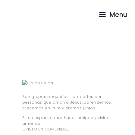
INICIO
Menu
PASTORES
CAMINA CON
Grupos Vida
NOSOTROS
TESTIMONIOS
...
HOME
ALL SERVICES
GRUPOS VIDA
Son grupos pequeños, lidereados por
personas que aman a Jesús, aprendemos,
crecemos en la fe y oramos juntos.
Es un espacio para hacer amigos y vivir el
amor de
CRISTO EN COMUNIDAD