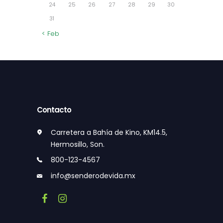
24
25
26
27
28
29
30
31
« Feb
Contacto
Carretera a Bahía de Kino, KM14.5,
Hermosillo, Son.
800-123-4567
info@senderodevida.mx