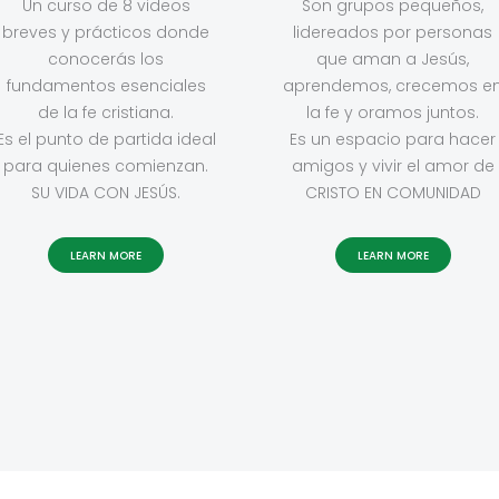
Un curso de 8 videos
Son grupos pequeños,
breves y prácticos donde
lidereados por personas
conocerás los
que aman a Jesús,
fundamentos esenciales
aprendemos, crecemos e
de la fe cristiana.
la fe y oramos juntos.
Es el punto de partida ideal
Es un espacio para hacer
para quienes comienzan.
amigos y vivir el amor de
SU VIDA CON JESÚS.
CRISTO EN COMUNIDAD
LEARN MORE
LEARN MORE