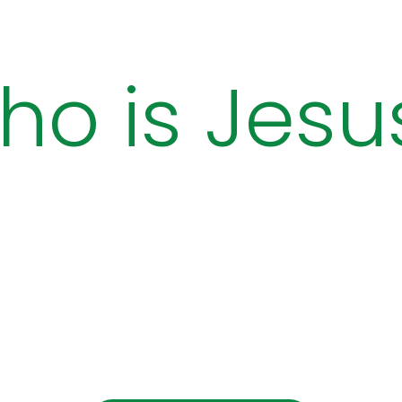
ho is Jesu
 much God loved the world: He gave h
o one need be destroyed; by believing 
yone can have a whole and lasting li
John 3:16 MSG