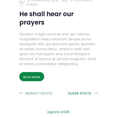
12 noviembre, 2016
0
Comments
4
Likes
He shall hear our
prayers
Quuntur magni dolores eos qui ratione
voluptatem sequi nesciunt. Neque porro
quisquam est, qui dolorem ipsum quiaolor
sit amet, consectetur, adipisci velit, sed
quia non numquam eius modi tempora
incidunt ut labore et dolore magnam dolor
sit amet, consectetur adipisicing…
READ MORE
NEWEST POSTS
OLDER POSTS
agosto 2026