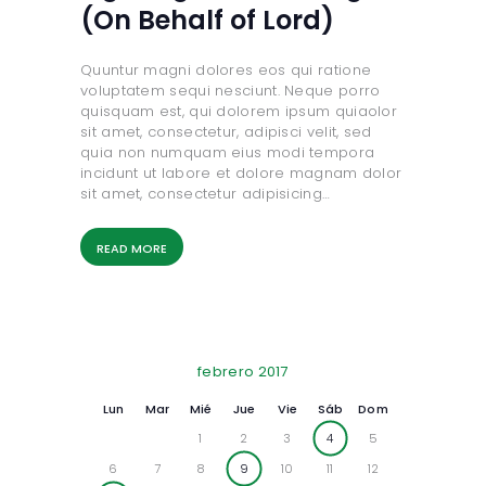
(On Behalf of Lord)
Quuntur magni dolores eos qui ratione
voluptatem sequi nesciunt. Neque porro
quisquam est, qui dolorem ipsum quiaolor
sit amet, consectetur, adipisci velit, sed
quia non numquam eius modi tempora
incidunt ut labore et dolore magnam dolor
sit amet, consectetur adipisicing…
READ MORE
febrero 2017
Lun
Mar
Mié
Jue
Vie
Sáb
Dom
1
2
3
4
5
6
7
8
9
10
11
12