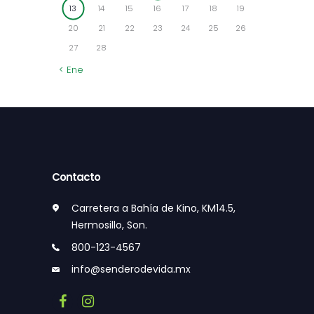
13
14
15
16
17
18
19
20
21
22
23
24
25
26
27
28
« Ene
Contacto
Carretera a Bahía de Kino, KM14.5,
Hermosillo, Son.
800-123-4567
info@senderodevida.mx