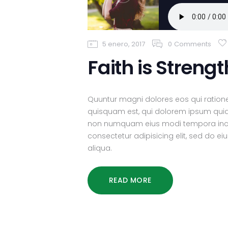
5 enero, 2017
0
Comments
Faith is Streng
Quuntur magni dolores eos qui ration
quisquam est, qui dolorem ipsum quiaol
non numquam eius modi tempora incid
consectetur adipisicing elit, sed do 
aliqua.
READ MORE