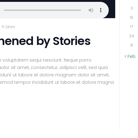
3
10
5
Likes
17
thened by Stories
24
31
« Feb
e voluptatem sequi nesciunt. Neque porro
or sit amet, consectetur, adipisci velit, sed quia
unt ut labore et dolore magnam dolor sit amet,
eiusmod tempor incididunt ut labore et dolore magna