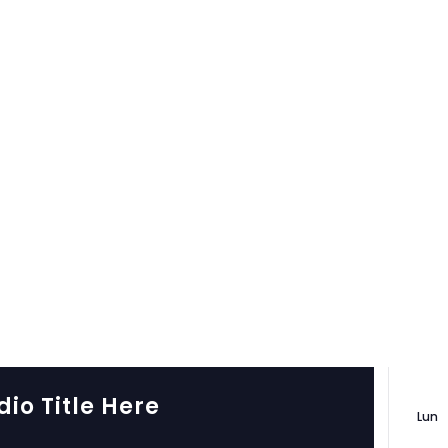
INICIO
PASTORES
CAMINA CON
Audio
NOSOTROS
TESTIMONIOS
HOME
AUDIO
dio Title Here
Lun