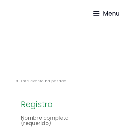
INICIO
Menu
PASTORES
NDL
CAMINA CON
...
HOME
EVENTOS
NDL
NOSOTROS
TESTIMONIOS
Este evento ha pasado.
Registro
Nombre completo
(requerido)